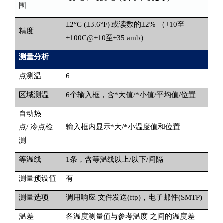
围
±2°C (±3.6°F) 或读数的±2% （+10至
精度
+100C@+10至+35 amb）
测量分析
点测温
6
区域测温
6个输入框，含*大值/*小值/平均值/位置
自动热
点/ 冷点检
输入框内显示*大/*小温度值和位置
测
等温线
1条，含等温线以上/以下/间隔
测量预设值
有
测量选项
调用响应 文件发送(ftp)，电子邮件(SMTP)
温差
各温度测量值与参考温度 之间的温度差