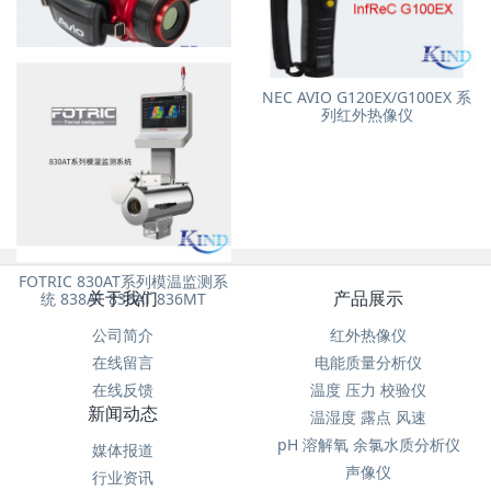
InfReC R550 系列 超分辨率、
NEC AVIO G120EX/G100EX 系
高像素
列红外热像仪
FOTRIC 830AT系列模温监测系
关于我们
产品展示
统 838AT 836AT 836MT
公司简介
红外热像仪
在线留言
电能质量分析仪
在线反馈
温度 压力 校验仪
新闻动态
温湿度 露点 风速
pH 溶解氧 余氯水质分析仪
媒体报道
声像仪
行业资讯