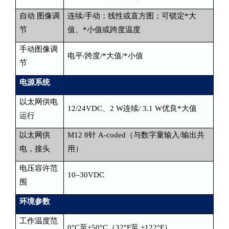
自动 图像调
连续/手动；线性或直方图；可锁定*大
节
值、*小值或跨度温度
手动图像调
电平/跨度/*大值/*小值
节
电源系统
以太网供电
12/24VDC、2 W连续/ 3.1 W优良*大值
运行
以太网供
M12 8针 A-coded（与数字量输入/输出共
电，接头
用）
电压容许范
10–30VDC
围
环境参数
工作温度范
0°C至+50°C（32°F至 +122°F）